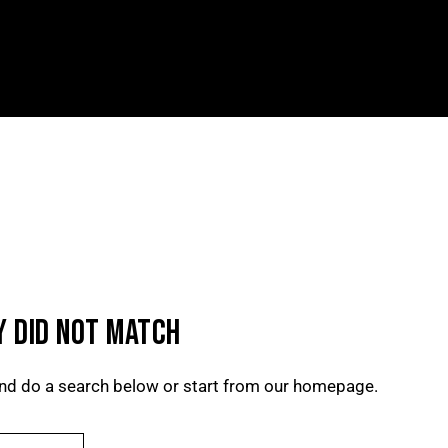
HOME
¿QUÉ HACEMOS?
¿Q
Y DID NOT MATCH
nd do a search below or start from
our homepage
.