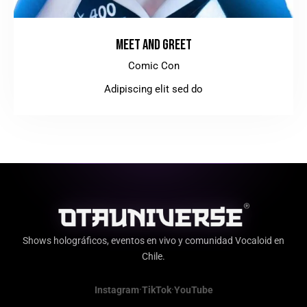
MEET AND GREET
Comic Con
Adipiscing elit sed do
Shows holográficos, eventos en vivo y comunidad Vocaloid en
Chile.
·
·
Instagram
TikTok
YouTube